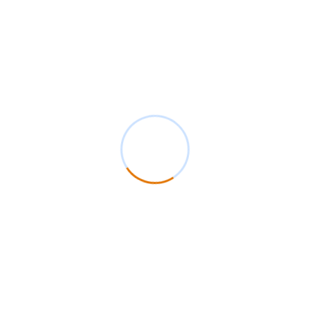
Labor, im Außendienst oder in automatisierten Smart-
Meter-Netzwerken. Sollten Sie Fragen zu unseren
Produkten haben, stehen wir Ihnen jederzeit gerne zur
Verfügung.
TELEFON
(+49) 06085 - 987990
Smart Solutions
Wir zählen zu den Vorreitern in der Entwicklung